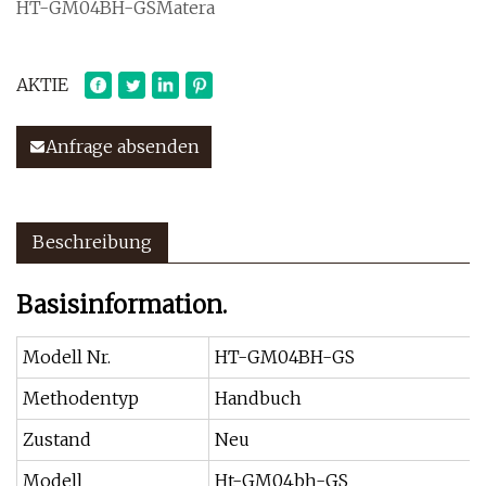
HT-GM04BH-GSMatera
AKTIE
Anfrage absenden
Beschreibung
Basisinformation.
Modell Nr.
HT-GM04BH-GS
Methodentyp
Handbuch
Zustand
Neu
Modell
Ht-GM04bh-GS