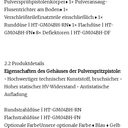
Pulversprühpistolenkörper♦ 1× Pulveransaug-
Flusentrichter am Boden♦ 1×
VerschleißteileErsatzteile einschließlich:♦ 1×
Runddüse | HT-GM04BH-RN♦ 1× Flachdüse | HT-
GM04BH-FN♦ 8× Deflektoren | HT-GM04BH-DF
2.2 Produktdetails
Eigenschaften des Gehäuses der Pulverspritzpistole:
• Hochwertiger technischer Kunststoff, bruchsicher •
Hoher statischer HV-Widerstand • Antistatische
Aufladung
Rundstrahldüse | HT-GM04BH-RN
Flachstrahldüse | HT-GM04BH-FN
Optionale FarbeUnsere optionale Farbe:♦ Blau ♦ Gelb